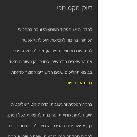
דיוק מקסימלי
להדמיות יש תפקיד משמעותי וניכר בתהליכי 
הפיתוח, בחיבור למציאות והיכולת לאפשר 
להתרשם מהמוצר הפיזי העתידי לפני שמזרימים 
את המשאבים הנדרשים. כמו כן, הן חשובות מאוד 
בביצוע תהליכים שונים הקשורים למוצר כדוגמת 
בניית אב טיפוס
. 
ברמה הטכנית והעיצובית, הדמיה פוטוריאליסטית 
חייבת להיות מדויקת ומחוברת למציאות ככל הניתן. 
כך, אפשר יהיה להביט בהדמיה ולהבין במה מדובר, 
להסיק מסקנות לגבי הנראות, אופני השימוש, רמת 