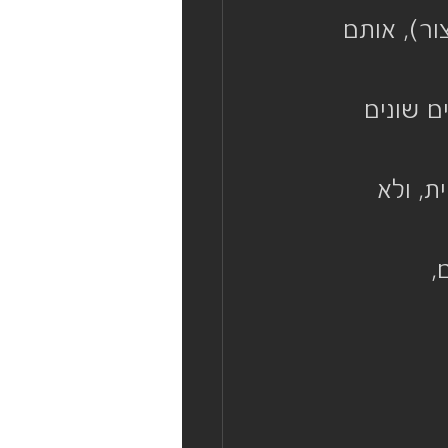
ר), אותם 
 שונים 
ת, ולא 
, 