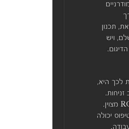
ם מודרניים 
ך 
, תכנון 
ם, ויש 
דיגום. 
לכך היא, 
זניחות. 
למעשה, עבור המוצר שלכם, מדובר על השקעה לעתיד, עם ROI מצוין. 
פוס יכולה 