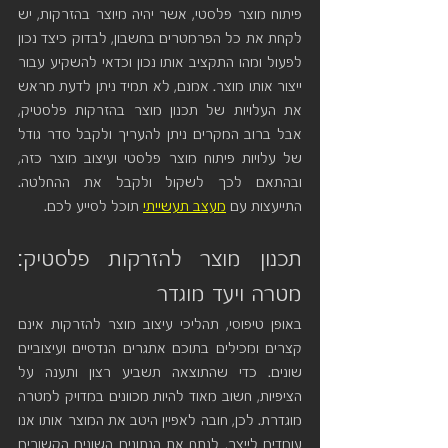
פיתוח מוצר פלסטי, אשר יהיה מיוצר בהזרקות, יש 
לקחת את כל הפרמטרים בחשבון, לבדוק כיצד נכון 
לפעול ומהו התקציב אותו נכון וכדאי להשקיע עבור 
ייצור אותו מוצר. אמנם, לא תמיד ניתן לדעת מראש 
את העלויות של תכנון מוצר בהזרקות פלסטיק, 
אבל ברוב המקרים ניתן להעריך ולקבל סדר גודל 
של עלויות פיתוח מוצר פלסטי ועיצוב מוצר כזה, 
ובהתאם לכך לשקול ולקבל את ההחלטה. 
התייעצות עם 
מעצב תעשייתי
 תוכל לסייע לכם.
תכנון מוצר להזרקות פלסטיק: 
מטרה ויעד מוגדר
באופן טיפוסי, תהליכי עיצוב מוצר להזרקות אינם 
קצרים ומכילים בתוכם אתגרים הנדסיים ועיצוביים 
שונים. כדי שהתוצאה תשביע רצון ותענה על 
הציפיות, חשוב מאוד להיות מכוונים במדויק למטרה 
מוגדרת. לכן, חובה לאפיין היטב את המוצר אותו אנו 
עומדים לייצר, לנתח את הנתונים השונים הקשורים 